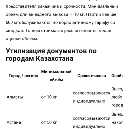
представителя заказчика и срочности. Минимальный
объём для выездного вывоза — 10 кг. Партии свыше
500 кг обслуживаются по корпоративному тарифу со
скидкой. Точная стоимость рассчитывается после
оценки объёма.
Утилизация документов по
городам Казахстана
Минимальный
Город / регион
Сроки вывоза
Особенн
объём
Выезд в
согласовываются
Алматы
от 10 кг
любой р
индивидуально
города
Выезд п
согласовываются
Астана
от 50 кг
накопле
индивидуально