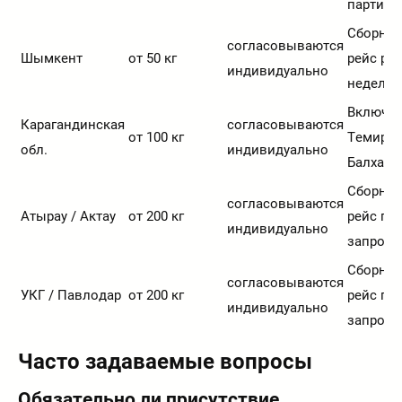
партии
Сборны
согласовываются
Шымкент
от 50 кг
рейс раз
индивидуально
недели
Включа
Карагандинская
согласовываются
от 100 кг
Темирта
обл.
индивидуально
Балхаш
Сборны
согласовываются
Атырау / Актау
от 200 кг
рейс по
индивидуально
запросу
Сборны
согласовываются
УКГ / Павлодар
от 200 кг
рейс по
индивидуально
запросу
Часто задаваемые вопросы
Обязательно ли присутствие