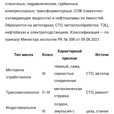
станочные, гидравлические, турбинные,
компрессорные, трансформаторные, СОЖ (смазочно-
охлаждающие жидкости) и нефтешламы из ёмкостей.
Образуются на автопарках, СТО, металлообработке, ТЭЦ,
нефтебазах и электроподстанциях. Классификация — по
приказу Министра экологии РК № 308 от 09.08.2021.
Характерный
Тип масла
Класс
Источник
признак
тёмный, сажа,
Моторное
III
сернистые
СТО, автопарк
отработанное
соединения
металлическая
Трансмиссионное
II–III
СТО, ремонт
стружка
осадок,
Индустриальное
III
эмульсия с
цеха, станки