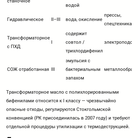
станочное
водой
прессы,
Гидравлическое
II–III
вода, окисление
спецтехника
содержит
Трансформаторное
I
совтол /
электроподста
с ПХД
трихлордифенил
эмульсия с
СОЖ отработанная
III
бактериальным
металлообрабо
запахом
Трансформаторное масло с полихлорированными
бифенилами относится к I классу — чрезвычайно
опасные отходы, регулируются Стокгольмской
конвенцией (РК присоединилась в 2007 году) и требуют
отдельной процедуры утилизации с термодеструкцией.