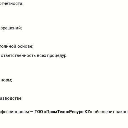
отчётности.
азрешений;
тоянной основе;
 ответственность всех процедур.
 норм;
изводстве.
рофессионалам —
ТОО «ПромТехноРесурс KZ»
обеспечит закон