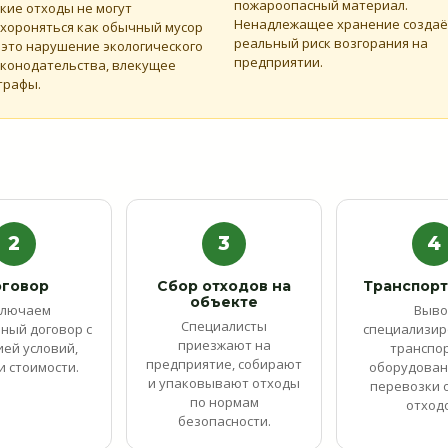
пожароопасный материал.
кие отходы не могут
Ненадлежащее хранение создаё
хороняться как обычный мусор
реальный риск возгорания на
это нарушение экологического
предприятии.
конодательства, влекущее
трафы.
2
3
4
говор
Сбор отходов на
Транспор
объекте
ключаем
Выво
Специалисты
ный договор с
специализи
приезжают на
ей условий,
транспо
предприятие, собирают
и стоимости.
оборудован
и упаковывают отходы
перевозки 
по нормам
отход
безопасности.