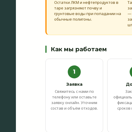
Остатки ЛКМ и нефтепродуктов в
Та
таре загрязняют почву и
за
грунтовые воды при попадании на
— 
обычные полигоны.
за
ш
Как мы работаем
1
Заявка
До
Свяжитесь с нами по
За
телефону или оставьте
официаль
заявку онлайн. Уточним
фиксаци
состав и объём отходов.
сроков 