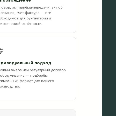
опровождение
говор, акт приёма-передачи, акт об
илизации, счёт-фактура — всё
обходимое для бухгалтерии и
ологической отчётности.

ндивидуальный подход
зовый вывоз или регулярный договор
 обслуживание — подберём
тимальный формат для вашего
оизводства.