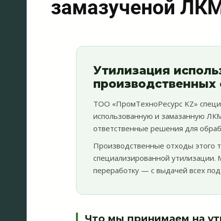
замазученой ЛКМ
Утилизация исполь
производственных 
ТОО «ПромТехноРесурс KZ» специа
использованную и замазанную ЛКМ
ответственные решения для обрабо
Производственные отходы этого т
специализированной утилизации. М
переработку — с выдачей всех по
Что мы принимаем на у