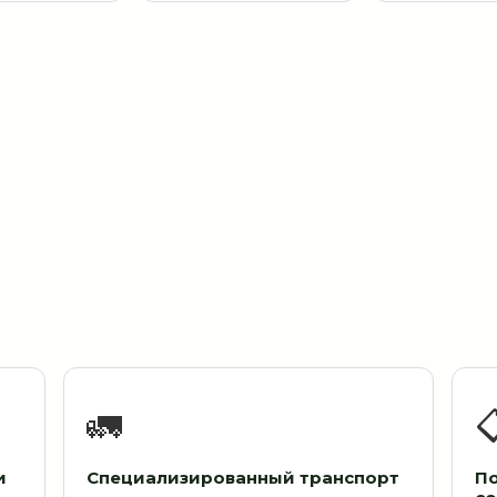
🚛

и
Специализированный транспорт
П