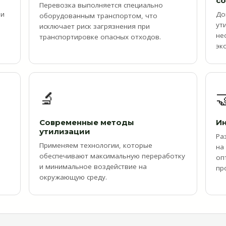
с
Перевозка выполняется специально
ми
До
оборудованным транспортом, что
ут
исключает риск загрязнения при
не
транспортировке опасных отходов.
эк
🔬

и
Современные методы
И
утилизации
Ра
Применяем технологии, которые
на
обеспечивают максимальную переработку
оп
м
и минимальное воздействие на
пр
окружающую среду.