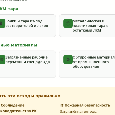
ЛКМ тара
Бочки и тара из-под
Металлическая и
🛢️
📦
растворителей и лаков
пластиковая тара с
остатками ЛКМ
чные материалы
Загрязнённые рабочие
Обтирочные материа
🧤
⚙️
перчатки и спецодежда
от промышленного
оборудования
ать эти отходы правильно
 Соблюдение
🧯 Пожарная безопасность
аконодательства РК
Загрязнённая ветошь —