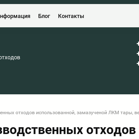
нформация
Блог
Контакты
отходов
енных отходов использованной, замазученой ЛКМ тары, в
зводственных отходов 