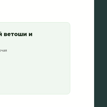
й ветоши и
ючая