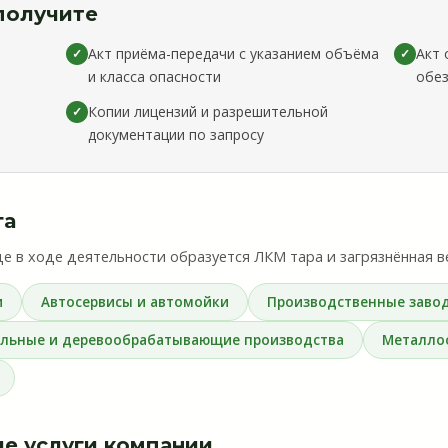
получите
Акт приёма-передачи с указанием объёма
Акт 
✓
✓
и класса опасности
обе
Копии лицензий и разрешительной
✓
документации по запросу
га
де в ходе деятельности образуется ЛКМ тара и загрязнённая 
и
Автосервисы и автомойки
Производственные заво
льные и деревообрабатывающие производства
Металло
е услуги компании