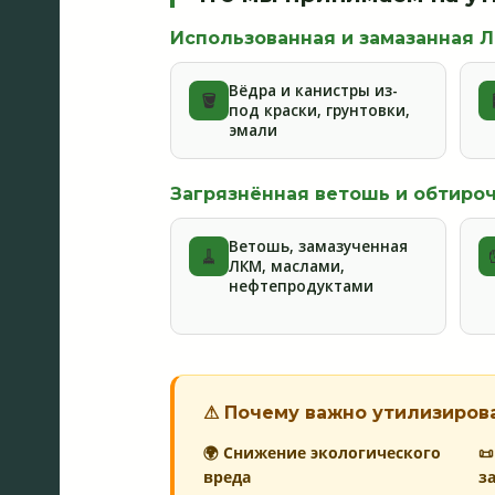
Использованная и замазанная 
Вёдра и канистры из-
🪣
под краски, грунтовки,
эмали
Загрязнённая ветошь и обтиро
Ветошь, замазученная
🧹
ЛКМ, маслами,
нефтепродуктами
⚠ Почему важно утилизиров
🌍 Снижение экологического

вреда
з