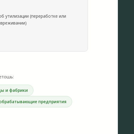
об утилизации (переработке или
звреживании)
ветошь:
ды и фабрики
обрабатывающие предприятия