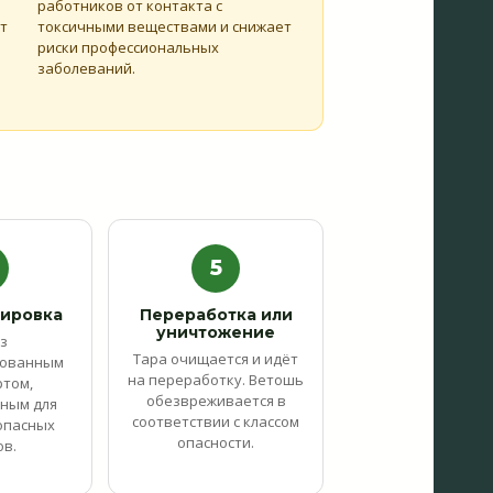
работников от контакта с
т
токсичными веществами и снижает
риски профессиональных
заболеваний.
5
тировка
Переработка или
уничтожение
з
Тара очищается и идёт
рованным
на переработку. Ветошь
ртом,
обезвреживается в
ным для
соответствии с классом
опасных
опасности.
ов.